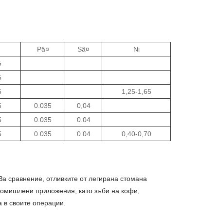
Pâ¤
Sâ¤
Ni
5
5
5
1,25-1,65
5
0.035
0,04
5
0.035
0.04
5
0.035
0.04
0,40-0,70
За сравнение, отливките от легирана стомана
промишлени приложения, като зъби на кофи,
а в своите операции.