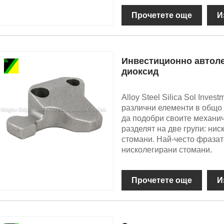
Прочетете още
И
Инвестиционно автоле
диоксид
Alloy Steel Silica Sol Inves
различни елементи в общо 
да подобри своите механич
разделят на две групи: ни
стомани. Най-често фразат
нисколегирани стомани.
Прочетете още
И