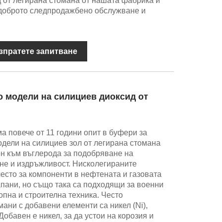
 от легирана стомана от нашата фабрика и
доброто следпродажбено обслужване и
зпратете запитване
о модели на силициев диоксид от
а повече от 11 години опит в буфери за
дели на силициев зол от легирана стомана
ен към въглерода за подобряване на
не и издръжливост. Нисколегираните
често за компоненти в нефтената и газовата
пани, но също така са подходящи за военни
опна и строителна техника. Често
ани с добавени елементи са никел (Ni),
Добавен е никел, за да устои на корозия и