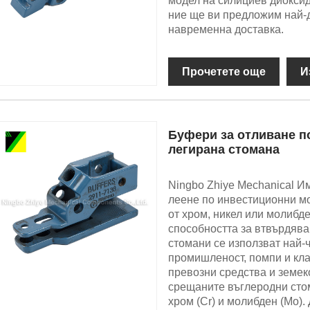
модел на силициев диоксид
ние ще ви предложим най-
навременна доставка.
Прочетете още
И
Буфери за отливане п
легирана стомана
Ningbo Zhiye Mechanical Им
леене по инвестиционни мо
от хром, никел или молибд
способността за втвърдява
стомани се използват най-
промишленост, помпи и кла
превозни средства и земек
срещаните въглеродни стом
хром (Cr) и молибден (Mo). 