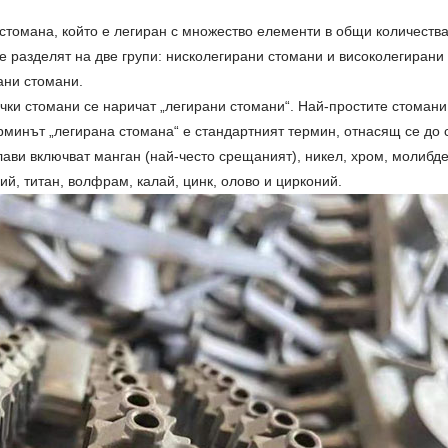
стомана, който е легиран с множество елементи в общи количества 
е разделят на две групи: нисколегирани стомани и високолегирани
ани стомани.
чки стомани се наричат ​​„легирани стомани“. Най-простите стомани
терминът „легирана стомана“ е стандартният термин, отнасящ се до
ви включват манган (най-често срещаният), никел, хром, молибде
ий, титан, волфрам, калай, цинк, олово и цирконий.