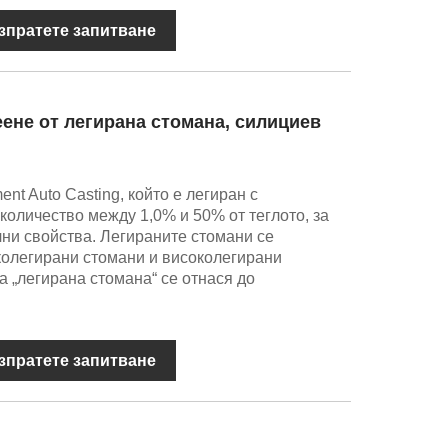
зпратете запитване
ене от легирана стомана, силициев
tment Auto Casting, който е легиран с
количество между 1,0% и 50% от теглото, за
ни свойства. Легираните стомани се
сколегирани стомани и високолегирани
а „легирана стомана“ се отнася до
зпратете запитване