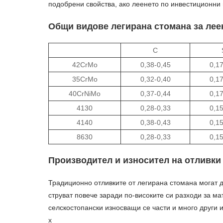
подобрени свойства, ако леенето по инвестиционни
Общи видове легирана стомана за лее
C
42CrMo
0,38-0,45
0,17
35CrMo
0,32-0,40
0,17
40CrNiMo
0,37-0,44
0,17
4130
0,28-0,33
0,15
4140
0,38-0,43
0,15
8630
0,28-0,33
0,15
Производител и износител на отливки
Традиционно отливките от легирана стомана могат д
струват повече заради по-високите си разходи за м
селскостопански износващи се части и много други 
x