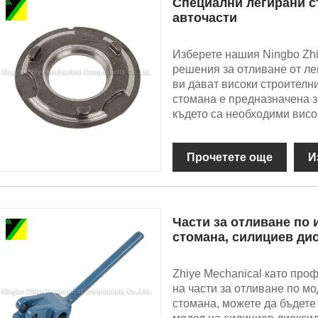
Специални легирани с
авточасти
Изберете нашия Ningbo Zhi
решения за отливане от ле
ви дават високи строителн
стомана е предназначена з
където са необходими висок
Прочетете още
И
Части за отливане по
стомана, силициев ди
Zhiye Mechanical като про
на части за отливане по м
стомана, можете да бъдете 