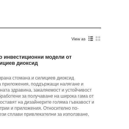
View as
по инвестиционни модели от
лициев диоксид
ирана стомана и силициев диоксид
за приложения, поддържащи налягане и
ната здравина, закаляемост и устойчивост
бработени за получаване на широка гама от
доставят на дизайнерите голяма гъвкавост и
стрии и приложения. Относително по-
ези сплави привлекателни за използване,