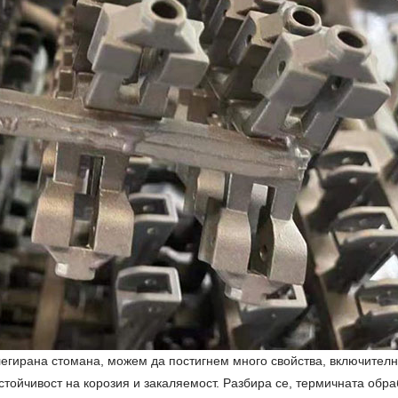
егирана стомана, можем да постигнем много свойства, включително
устойчивост на корозия и закаляемост. Разбира се, термичната обр