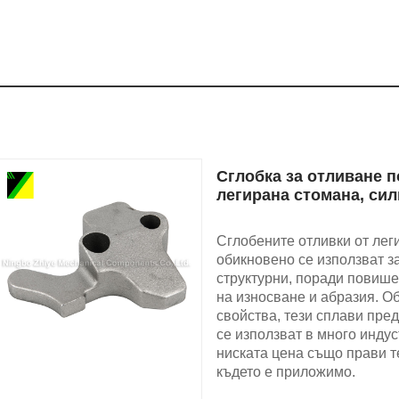
Сглобка за отливане 
легирана стомана, си
Сглобените отливки от лег
обикновено се използват 
структурни, поради повише
на износване и абразия. О
свойства, тези сплави пре
се използват в много инду
ниската цена също прави т
където е приложимо.