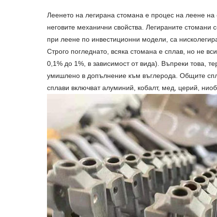
Леенето на легирана стомана е процес на леене на 
неговите механични свойства. Легираните стомани с
при леене по инвестиционни модели, са нисколегир
Строго погледнато, всяка стомана е сплав, но не вси
0,1% до 1%, в зависимост от вида). Въпреки това, 
умишлено в допълнение към въглерода. Общите спла
сплави включват алуминий, кобалт, мед, церий, ниоб