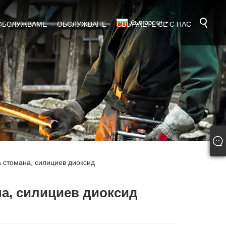
български
 ОБСЛУЖВАМЕ
ОБСЛУЖВАНЕ
СВЪРЖЕТЕ СЕ С НАС
 стомана, силициев диоксид
на, силициев диоксид