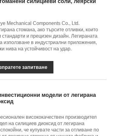
томанени силициеви соли, леярски
ye Mechanical Components Co., Ltd.
гирана стомана, ако търсите отливки, които
и стандарти и прецизен дизайн. Легираната
а използване в индустриални приложения,
и нива на устойчивост на удар.
зпратете запитване
 инвестиционни модели от легирана
оксид
фесионален висококачествен производител
одел на силициев диоксид от легирана
спокойни, че купувате части за отливане по