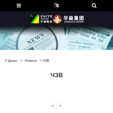
У Дома
>
Новини
> ЧЗВ
ЧЗВ
<
>