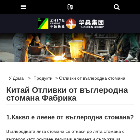
У Дома
>
Продукти
> Отливки от въглеродна стомана
Китай Отливки от въглеродна
стомана Фабрика
1.Какво е леене от въглеродна стомана?
Въглеродната лята стомана се отнася до лята стомана с
въглерод като основен легиращ елемент и съдържаща