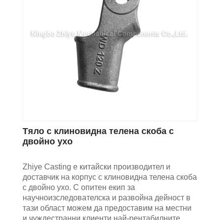
Тяло с клиновидна телена скоба с
двойно ухо
Zhiye Casting е китайски производител и
доставчик на корпус с клиновидна телена скоба
с двойно ухо. С опитен екип за
научноизследователска и развойна дейност в
тази област можем да предоставим на местни
и чуждестранни клиенти най-рентабилните