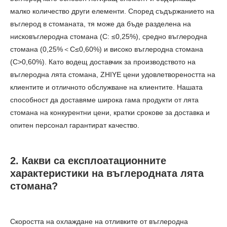
малко количество други елементи. Според съдържанието на
въглерод в стоманата, тя може да бъде разделена на
нисковъглеродна стомана (C: ≤0,25%), средно въглеродна
стомана (0,25%＜C≤0,60%) и високо въглеродна стомана
(C>0,60%). Като водещ доставчик за производството на
въглеродна лята стомана, ZHIYE цени удовлетвореността на
клиентите и отличното обслужване на клиентите. Нашата
способност да доставяме широка гама продукти от лята
стомана на конкурентни цени, кратки срокове за доставка и
опитен персонал гарантират качество.
2. Какви са експлоатационните
характеристики на въглеродната лята
стомана?
Скоростта на охлаждане на отливките от въглеродна