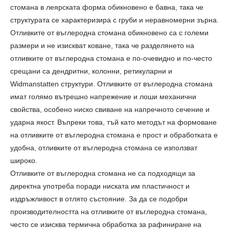
стомана в леярската форма обикновено е бавна, така че
структурата се характеризира с груби и неравномерни зърна.
Отливките от въглеродна стомана обикновено са с големи
размери и не изискват коване, така че разделянето на
отливките от въглеродна стомана е по-очевидно и по-често
срещани са дендритни, колонни, ретикуларни и
Widmanstatten структури. Отливките от въглеродна стомана
имат голямо вътрешно напрежение и лоши механични
свойства, особено ниско свиване на напречното сечение и
ударна якост. Въпреки това, тъй като методът на формоване
на отливките от въглеродна стомана е прост и обработката е
удобна, отливките от въглеродна стомана се използват
широко.
Отливките от въглеродна стомана не са подходящи за
директна употреба поради ниската им пластичност и
издръжливост в отлято състояние. За да се подобри
производителността на отливките от въглеродна стомана,
често се изисква термична обработка за рафиниране на