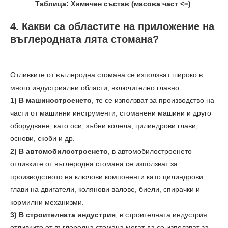
Таблица: Химичен състав (масова част <=)
4. Какви са областите на приложение на
въглеродната лята стомана?
Отливките от въглеродна стомана се използват широко в
много индустриални области, включително главно:
1) В машиностроенето
, те се използват за производство на
части от машинни инструменти, стоманени машини и друго
оборудване, като оси, зъбни колела, цилиндрови глави,
основи, скоби и др.
2) В автомобилостроенето
, в автомобилостроенето
отливките от въглеродна стомана се използват за
производството на ключови компоненти като цилиндрови
глави на двигатели, колянови валове, биели, спирачки и
кормилни механизми.
3) В строителната индустрия
, в строителната индустрия
отливките от въглеродна стомана могат да се използват за