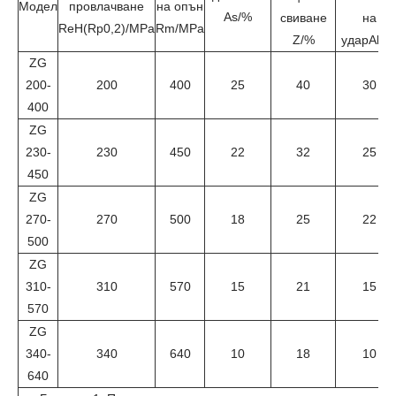
Модел
провлачване
на опън
As/%
свиване
на
ReH(Rp0,2)/MPa
Rm/MPa
Z/%
ударAkv/
ZG
200-
200
400
25
40
30
400
ZG
230-
230
450
22
32
25
450
ZG
270-
270
500
18
25
22
500
ZG
310-
310
570
15
21
15
570
ZG
340-
340
640
10
18
10
640