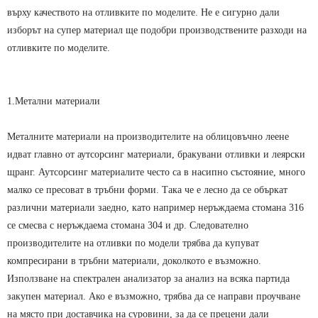
върху качеството на отливките по моделите. Не е сигурно дали
изборът на супер материал ще подобри производствените разходи на
отливките по моделите.
1.Метални материали
Металните материали на производителите на облицовъчно леене
идват главно от аутсорсинг материали, бракувани отливки и леярски
щранг. Аутсорсинг материалите често са в насипно състояние, много
малко се пресоват в тръбни форми. Така че е лесно да се объркат
различни материали заедно, като например неръждаема стомана 316
се смесва с неръждаема стомана 304 и др. Следователно
производителите на отливки по модели трябва да купуват
компресирани в тръбни материали, доколкото е възможно.
Използване на спектрален анализатор за анализ на всяка партида
закупен материал. Ако е възможно, трябва да се направи проучване
на място при доставчика на суровини, за да се прецени дали