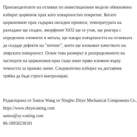
Производителите на отливки по инвестиционни модели обикновено
избират цирконов прах като повърхностно покритие. Когато
цирконовият прах съдържа оксидни примеси, температурата на
разпадане ще спадне, аморфният SiO2 ще се утаи, ще реагира с
определени елементи в метала, ще накара повърхността на отливката
да създаде дефекти на "питинг", което ще влошават качеството на
леярската повърхност. Освен това размерът и разпределението на
частиците на цирконовия прах също имат пряко влияние върху
течността за прахово леене. Следователно изборът на доставчик
трябва да бъде строго контролиран.
Редактирано от Santos Wang от Ningbo Zhiye Mechanical Components Co.,
https://www.zhiyecasting.com
santos@zy-casting.com
86-18958238181