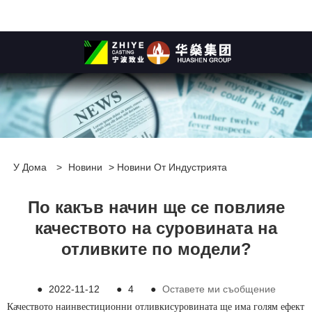
У Дома
>
Новини
>
Новини От Индустрията
По какъв начин ще се повлияе
качеството на суровината на
отливките по модели?
●
2022-11-12
●
4
●
Оставете ми съобщение
Качеството на
инвестиционни отливки
суровината ще има голям ефект