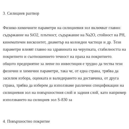
3. Силициев разтвор
Физико-химичните параметри на силициевия зол включват главно:
съдържание на SiO2, плътност, съдържание на Na2O, стойност на PH,
кинематичен вискозитет, диаметър на колоидни частици и др. Тези
параметри влияят главно на здравината на черупката, стабилността на
покритието и съотношението течност на праха на покритието.
общото предприятие за леене по инвестиция е трудно да тества тези
физични и химични параметри, така че, от една страна, трябва да
засилим избора, оценката и валидирането на доставчика, от друга
страна, трябва да изберем да използваме различни спецификации на
силициевия зол на повърхностния слой и задния слой, като например
използването на силициев зол S-830 за
4. Повърхностно покритие